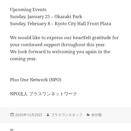
Upcoming Events
Sunday, January 25 – Okazaki Park
Sunday, February 8 – Kyoto City Hall Front Plaza
We would like to express our heartfelt gratitude for
your continued support throughout this year.
We look forward to welcoming you again in the
coming year.
Plus One Network (NPO)
NPO法人 プラスワンネットワーク
投
作
カ
2025年12月20日
プラスワンスタッフ
未分類
稿
成
テ
日:
者
ゴ
投
リ
前