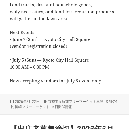
Food trucks, discount household goods,
daily necessities, and food-loss reduction products
will gather in the lawn area.
Next Events:
• June 7 (Sun) — Kyoto City Hall Square
(Vendor registration closed)
• July 5 (Sun) — Kyoto City Hall Square
10:00 AM – 6:30 PM
Now accepting vendors for July 5 event only.
投
カ
2026年5月22日
京都市役所前フリーマーケット再開
,
参加受付
稿
テ
中
,
岡崎フリーマーケット
,
当日開催情報
日:
ゴ
リ
ー
【出店者募集締切】2025年5月