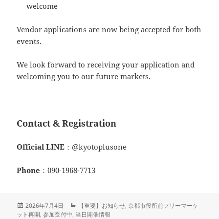
welcome
Vendor applications are now being accepted for both
events.
We look forward to receiving your application and
welcoming you to our future markets.
Contact & Registration
Official LINE
：@kyotoplusone
Phone
：090-1968-7713
投
カ
2026年7月4日
【重要】お知らせ
,
京都市役所前フリーマーケ
稿
テ
ット再開
,
参加受付中
,
当日開催情報