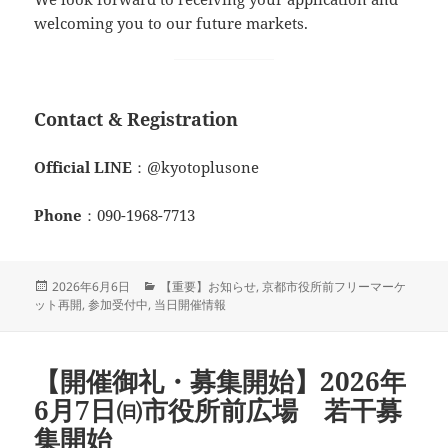
welcoming you to our future markets.
Contact & Registration
Official LINE
：@kyotoplusone
Phone
：090-1968-7713
投
カ
2026年6月6日
【重要】お知らせ
,
京都市役所前フリーマーケ
稿
テ
ット再開
,
参加受付中
,
当日開催情報
日:
ゴ
リ
ー
【開催御礼・募集開始】2026年
6月7日㈰市役所前広場 若干募
集開始