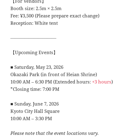
【For Vendors】
Booth size: 2.5m × 2.5m
Fee: ¥3,500 (Please prepare exact change)
Reception: White tent
――――――――――
【Upcoming Events】
■ Saturday, May 23, 2026
Okazaki Park (in front of Heian Shrine)
10:00 AM – 6:30 PM (Extended hours:
+3 hours
)
*Closing time: 7:00 PM
■ Sunday, June 7, 2026
Kyoto City Hall Square
10:00 AM – 3:30 PM
Please note that the event locations vary.