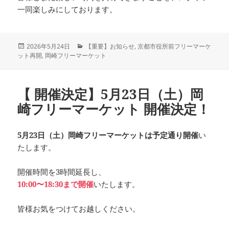
一同楽しみにしております。
投
カ
2026年5月24日
【重要】お知らせ
,
京都市役所前フリーマーケ
稿
テ
ット再開
,
岡崎フリーマーケット
日:
ゴ
リ
ー
【 開催決定】5月23日（土）岡
崎フリーマーケット 開催決定！
5月23日（土）岡崎フリーマーケットは予定通り開催
い
たします。
開催時間を3時間延長し、
10:00〜18:30まで開催
いたします。
皆様お気をつけてお越しください。