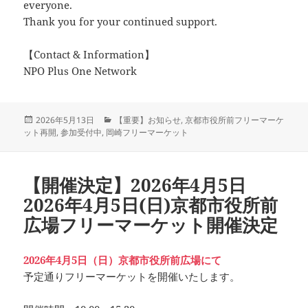
everyone.
Thank you for your continued support.
【Contact & Information】
NPO Plus One Network
投
カ
2026年5月13日
【重要】お知らせ
,
京都市役所前フリーマーケ
稿
テ
ット再開
,
参加受付中
,
岡崎フリーマーケット
日:
ゴ
リ
ー
【開催決定】2026年4月5日
2026年4月5日(日)京都市役所前
広場フリーマーケット開催決定
2026年4月5日（日）京都市役所前広場にて
予定通りフリーマーケットを開催いたします。