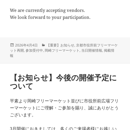
We are currently accepting vendors.
We look forward to your participation.
投
カ
2026年4月4日
【重要】お知らせ
,
京都市役所前フリーマーケ
稿
テ
ット再開
,
参加受付中
,
岡崎フリーマーケット
,
当日開催情報
,
掲載情
日:
ゴ
報
リ
ー
【お知らせ】今後の開催予定に
ついて
平素より岡崎フリーマーケット並びに市役所前広場フリ
ーマーケットにご理解・ご参加を賜り、誠にありがとう
ございます。
3月開催におきましては、多くのご来場者様にお越しい