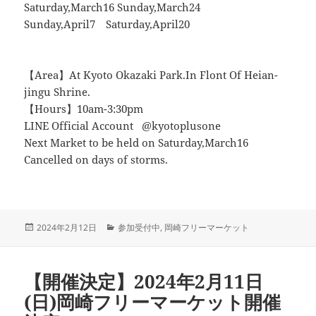
Saturday,March16 Sunday,March24
Sunday,April7 Saturday,April20
【Area】At Kyoto Okazaki Park.In Flont Of Heian-
jingu Shrine.
【Hours】10am-3:30pm
LINE Official Account @kyotoplusone
Next Market to be held on Saturday,March16
Cancelled on days of storms.
投
カ
2024年2月12日
参加受付中
,
岡崎フリーマーケット
稿
テ
日:
ゴ
リ
【開催決定】2024年2月11日
ー
(日)岡崎フリーマーケット開催