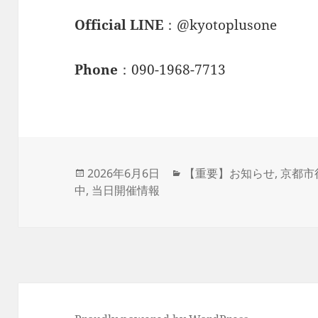
Official LINE
：@kyotoplusone
Phone
：090-1968-7713
投
カ
2026年6月6日
【重要】お知らせ
,
京都市
稿
テ
中
,
当日開催情報
日:
ゴ
リ
ー