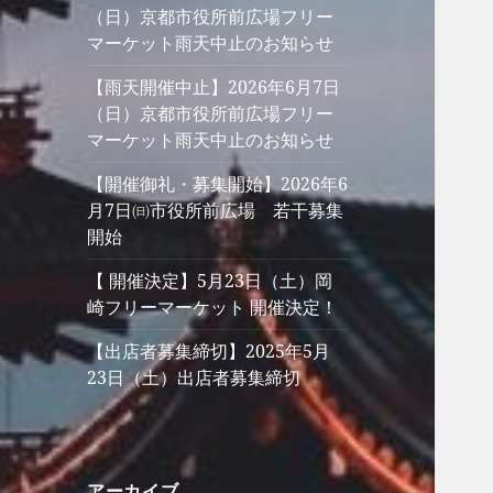
（日）京都市役所前広場フリー
マーケット雨天中止のお知らせ
【雨天開催中止】2026年6月7日
（日）京都市役所前広場フリー
マーケット雨天中止のお知らせ
【開催御礼・募集開始】2026年6
月7日㈰市役所前広場 若干募集
開始
【 開催決定】5月23日（土）岡
崎フリーマーケット 開催決定！
【出店者募集締切】2025年5月
23日（土）出店者募集締切
アーカイブ