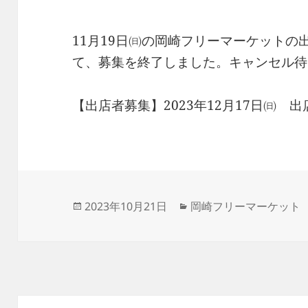
11月19日㈰の岡崎フリーマーケット
て、募集を終了しました。キャンセル待
【出店者募集】2023年12月17日㈰ 
投
カ
2023年10月21日
岡崎フリーマーケット
稿
テ
日:
ゴ
リ
ー