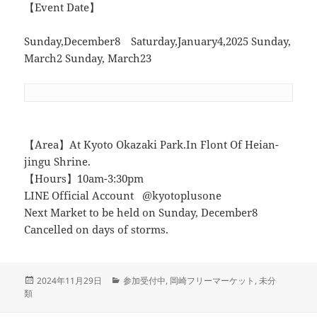
【Event Date】
Sunday,December8 Saturday,January4,2025 Sunday,
March2 Sunday, March23
【Area】At Kyoto Okazaki Park.In Flont Of Heian-
jingu Shrine.
【Hours】10am-3:30pm
LINE Official Account @kyotoplusone
Next Market to be held on Sunday, December8
Cancelled on days of storms.
投
カ
2024年11月29日
参加受付中
,
岡崎フリーマーケット
,
未分
稿
テ
類
日:
ゴ