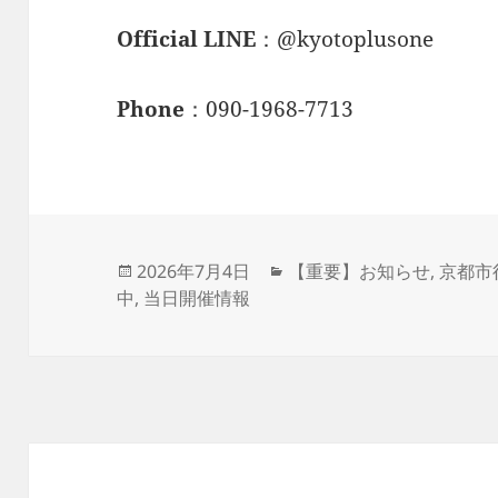
Official LINE
：@kyotoplusone
Phone
：090-1968-7713
投
カ
2026年7月4日
【重要】お知らせ
,
京都市
稿
テ
中
,
当日開催情報
日:
ゴ
リ
ー