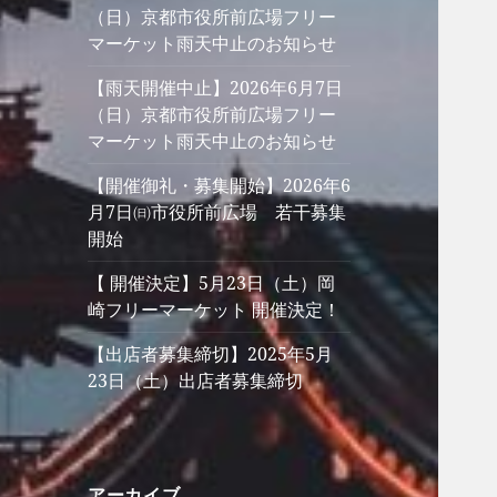
（日）京都市役所前広場フリー
マーケット雨天中止のお知らせ
【雨天開催中止】2026年6月7日
（日）京都市役所前広場フリー
マーケット雨天中止のお知らせ
【開催御礼・募集開始】2026年6
月7日㈰市役所前広場 若干募集
開始
【 開催決定】5月23日（土）岡
崎フリーマーケット 開催決定！
【出店者募集締切】2025年5月
23日（土）出店者募集締切
アーカイブ