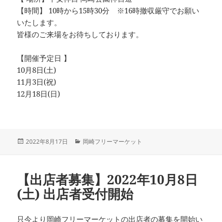
【時間】 10時から15時30分 ※16時撤収厳守でお願い
いたします。
皆様のご来場をお待ちしております。
【開催予定日 】
10月8日(土)
11月3日(祝)
12月18日(日)
投
カ
2022年8月17日
岡崎フリーマーケット
稿
テ
日:
ゴ
リ
【出店者募集】2022年10月8日
ー
(土) 出店者受付開始
只今より岡崎フリーマーケットの出店者の募集を開始い