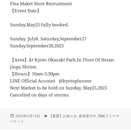
Flea Maket Store Recruitment
【Event Date】
Sunday,May25 fully booked.
Sunday, July6, Saturday,September27
Sunday,September28,2025
【Area】At Kyoto Okazaki Park.In Flont Of Heian-
jingu Shrine.
【Hours】10am-3:30pm
LINE Official Account @kyotoplusone
Next Market to be held on Sunday, May25,2025
Cancelled on days of storms.
投
カ
2025年5月15日
【重要】お知らせ
,
参加受付中
,
岡崎フリーマ
稿
テ
ーケット
日:
ゴ