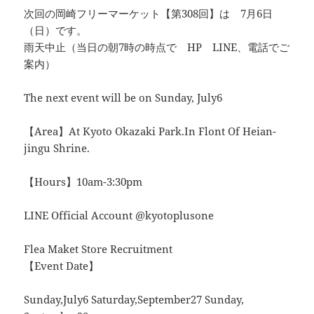
次回の岡崎フリーマーケット【第308回】は 7月6日
（日）です。
雨天中止（当日の朝7時の時点で HP LINE、電話でご
案内）
The next event will be on Sunday, July6
【Area】At Kyoto Okazaki Park.In Flont Of Heian-
jingu Shrine.
【Hours】10am-3:30pm
LINE Official Account @kyotoplusone
Flea Maket Store Recruitment
【Event Date】
Sunday,July6 Saturday,September27 Sunday,