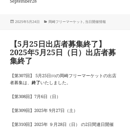
September28
投
カ
2025年5月24日
岡崎フリーマーケット
,
当日開催情報
稿
テ
日:
ゴ
リ
【5月25日出店者募集終了】
ー
2025年5月25日（日）出店者募
集終了
【第307回】 5月25日㈰の岡崎フリーマーケットの出店
者募集は、
終了
いたしました。
【第308回】7月6日（日）
【第309回】2025年 9月27日（土）
【第310回】2025年 ９月28日（日） の2日間連日開催