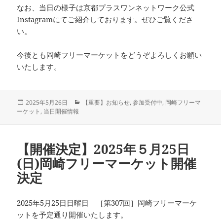
なお、当日の様子は京都プラスワンネットワーク公式
Instagramにてご紹介しております。ぜひご覧くださ
い。
今後とも岡崎フリーマーケットをどうぞよろしくお願い
いたします。
投
カ
2025年5月26日
【重要】お知らせ
,
参加受付中
,
岡崎フリーマ
稿
テ
ーケット
,
当日開催情報
日:
ゴ
リ
ー
【開催決定】2025年５月25日
(日)岡崎フリーマーケット開催
決定
2025年5月25日日曜日 ［第307回］岡崎フリーマーケ
ットを予定通り開催いたします。