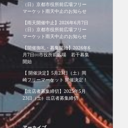
（日）京都市役所前広場フリー
マーケット雨天中止のお知らせ
【雨天開催中止】2026年6月7日
（日）京都市役所前広場フリー
マーケット雨天中止のお知らせ
【開催御礼・募集開始】2026年6
月7日㈰市役所前広場 若干募集
開始
【 開催決定】5月23日（土）岡
崎フリーマーケット 開催決定！
【出店者募集締切】2025年5月
23日（土）出店者募集締切
アーカイブ