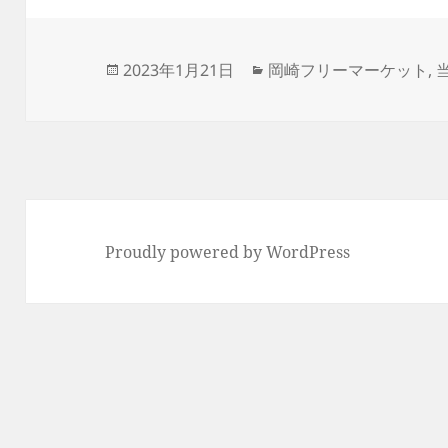
投
カ
2023年1月21日
岡崎フリーマーケット
,
稿
テ
日:
ゴ
リ
ー
Proudly powered by WordPress