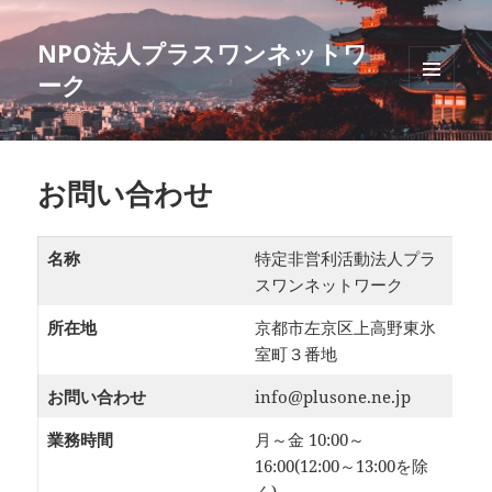
NPO法人プラスワンネットワ
ーク
メニュ
ーとウ
ィジェ
ット
お問い合わせ
名称
特定非営利活動法人プラ
スワンネットワーク
所在地
京都市左京区上高野東氷
室町３番地
お問い合わせ
info@plusone.ne.jp
業務時間
月～金 10:00～
16:00(12:00～13:00を除