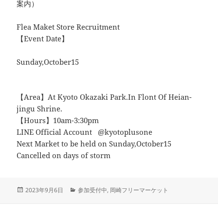
案内）
Flea Maket Store Recruitment
【Event Date】
Sunday,October15
【Area】At Kyoto Okazaki Park.In Flont Of Heian-
jingu Shrine.
【Hours】10am-3:30pm
LINE Official Account @kyotoplusone
Next Market to be held on Sunday,October15
Cancelled on days of storm
投
カ
2023年9月6日
参加受付中
,
岡崎フリーマーケット
稿
テ
日:
ゴ
リ