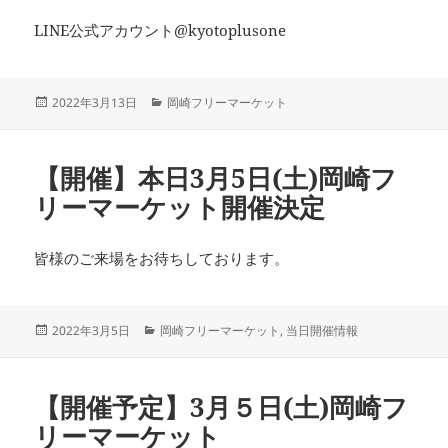
LINE公式アカウント@kyotoplusone
投
カ
2022年3月13日
岡崎フリーマーケット
稿
テ
日:
ゴ
リ
【開催】本日3月5日(土)岡崎フ
ー
リーマーケット開催決定
皆様のご来場をお待ちしております。
投
カ
2022年3月5日
岡崎フリーマーケット
,
当日開催情報
稿
テ
日:
ゴ
リ
【開催予定】3月５日(土)岡崎フ
ー
リーマーケット