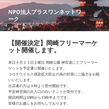
NPO法人プラスワンネットワ
ーク
メニュ
ーとウ
ィジェ
ット
【開催決定】岡崎フリーマーケ
ット開催します。
本日４月２３日土曜日 岡崎公園 神宮道にてフリーマー
ケットを予定通り開催いたします。
コロナウイルス感染拡大防止の為の対策にご協力をお願
いいたします。
出店者の方は９時より受付開始です。
平安神宮側の出入口の白いテントが受付です。
開店時間は10時から15時半までです。
皆様のお越しをお待ちしております。