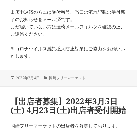
出店申込済の方には受付番号、当日の流れ記載の受付完
了のお知らせをメール済です。
まだ届いていない方は迷惑メールフォルダを確認の上、
ご連絡ください。
※
コロナウイルス感染拡大防止対策
にご協力をお願いい
たします。
投
カ
2022年3月4日
岡崎フリーマーケット
稿
テ
日:
ゴ
リ
【出店者募集】2022年3月5日
ー
(土) 4月23日(土)出店者受付開始
岡崎フリーマーケットの出店者を募集しております。