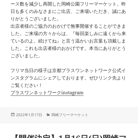
ース数を減少し再開した岡崎公園フリーマーケット。昨
日も多くのみなさまにご出店、ご来場いただき、誠にあ
りがとうございました。
出店者様のご協力のおかげで無事開催することができま
した。ご来場の方々からは、『毎回楽しみに遠くから来
ているのよ。続けてね』と言う温かいお言葉も頂戴しま
した。これも出店者様のおかげです。本当にありがとう
ございました。
フリマ当日の様子は京都プラスワンネットワーク公式イ
ンスタグラムにシェアしております。ぜひリンク先より
ご覧ください！
プラスワンネットワークinstagram
投
カ
2022年1月17日
岡崎フリーマーケット
稿
テ
日:
ゴ
リ
ー