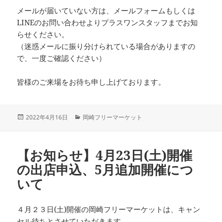
メールが届いていない方は、メールフォームもしくは
LINEのお問い合わせよりプラスワンスタッフまでお知
らせください。
（迷惑メールに振り分けられている場合がありますの
で、一度ご確認ください）
皆様のご来場をお待ち申し上げております。
投
カ
2022年4月16日
岡崎フリーマーケット
稿
テ
日:
ゴ
リ
【お知らせ】4月23日(土)開催
ー
の出店申込、5月追加開催につ
いて
４月２３日(土)開催の岡崎フリーマーケットは、キャン
セル待ちとさせていただきます。