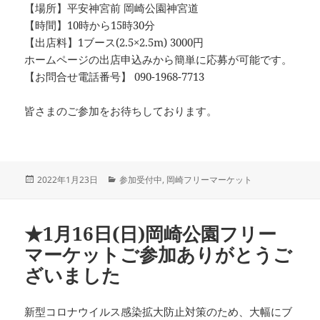
【場所】平安神宮前 岡崎公園神宮道
【時間】10時から15時30分
【出店料】1ブース(2.5×2.5m) 3000円
ホームページの出店申込みから簡単に応募が可能です。
【お問合せ電話番号】 090-1968-7713
皆さまのご参加をお待ちしております。
投
カ
2022年1月23日
参加受付中
,
岡崎フリーマーケット
稿
テ
日:
ゴ
リ
★1月16日(日)岡崎公園フリー
ー
マーケットご参加ありがとうご
ざいました
新型コロナウイルス感染拡大防止対策のため、大幅にブ