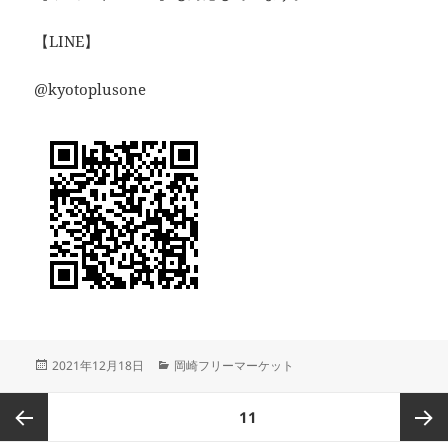
【LINE】
@kyotoplusone
投
カ
2021年12月18日
岡崎フリーマーケット
稿
テ
日:
ゴ
投
ページ
11
リ
稿
ー