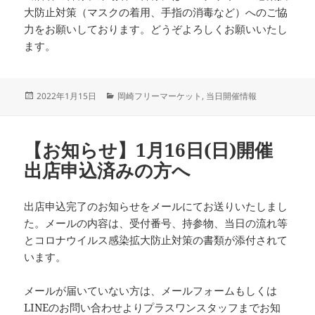
大防止対策（マスクの着用、手指の消毒など）へのご協
力をお願いしております。どうぞよろしくお願いいたし
ます。
投
カ
2022年1月15日
岡崎フリーマーケット
,
当日開催情報
稿
テ
日:
ゴ
リ
【お知らせ】1月16日(日)開催
ー
出店申込済みの方へ
出店申込完了のお知らせをメールにてお送りいたしまし
た。メールの内容は、受付番号、持参物、当日の流れ等
とコロナウイルス感染拡大防止対策の書類が添付されて
います。
メールが届いていない方は、メールフォームもしくは
LINEのお問い合わせよりプラスワンスタッフまでお知