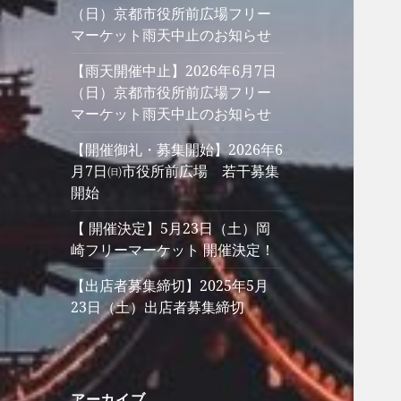
（日）京都市役所前広場フリー
マーケット雨天中止のお知らせ
【雨天開催中止】2026年6月7日
（日）京都市役所前広場フリー
マーケット雨天中止のお知らせ
【開催御礼・募集開始】2026年6
月7日㈰市役所前広場 若干募集
開始
【 開催決定】5月23日（土）岡
崎フリーマーケット 開催決定！
【出店者募集締切】2025年5月
23日（土）出店者募集締切
アーカイブ