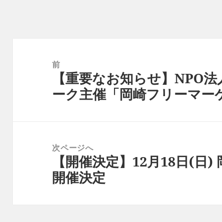
投
稿
前
【重要なお知らせ】NPO
ナ
前
ーク主催「岡崎フリーマー
ビ
の
ゲ
投
ー
稿:
シ
次ページへ
ョ
【開催決定】12月18日(日
次
ン
開催決定
の
投
稿: