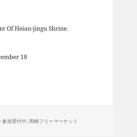
t Of Heian-jingu Shrine.
ecember 18
カ
参加受付中
,
岡崎フリーマーケット
テ
ゴ