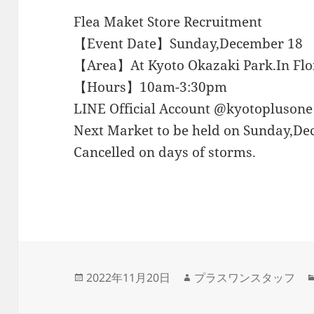
Flea Maket Store Recruitment
【Event Date】Sunday,December 18
【Area】At Kyoto Okazaki Park.In Flon
【Hours】10am-3:30pm
LINE Official Account @kyotoplusone
Next Market to be held on Sunday,D
Cancelled on days of storms.
投
作
2022年11月20日
プラスワンスタッフ
稿
成
日:
者