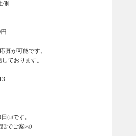
生側
0円
応募が可能です。
信しております。
13
8日㈰です。
電話でご案内)